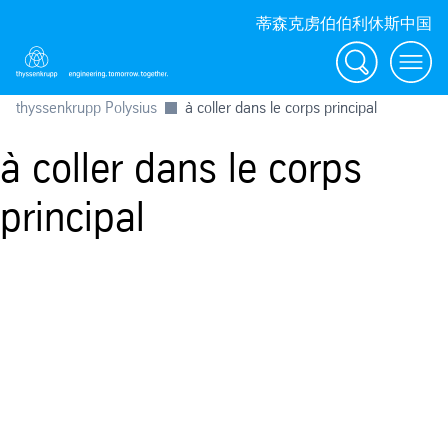
蒂森克虏伯伯利休斯中国
Search
Menu
thyssenkrupp Polysius
à coller dans le corps principal
à coller dans le corps
principal